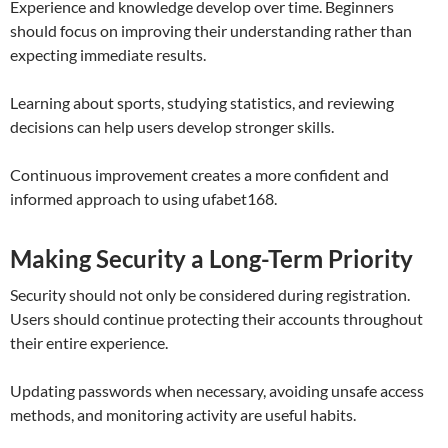
Experience and knowledge develop over time. Beginners
should focus on improving their understanding rather than
expecting immediate results.
Learning about sports, studying statistics, and reviewing
decisions can help users develop stronger skills.
Continuous improvement creates a more confident and
informed approach to using ufabet168.
Making Security a Long-Term Priority
Security should not only be considered during registration.
Users should continue protecting their accounts throughout
their entire experience.
Updating passwords when necessary, avoiding unsafe access
methods, and monitoring activity are useful habits.