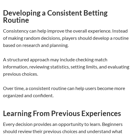
Developing a Consistent Betting
Routine
Consistency can help improve the overall experience. Instead
of making random decisions, players should develop a routine
based on research and planning.
A structured approach may include checking match
information, reviewing statistics, setting limits, and evaluating
previous choices.
Over time, a consistent routine can help users become more
organized and confident.
Learning From Previous Experiences
Every decision provides an opportunity to learn. Beginners
should review their previous choices and understand what