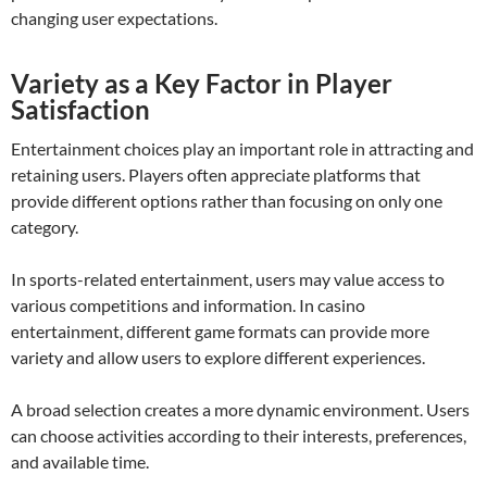
changing user expectations.
Variety as a Key Factor in Player
Satisfaction
Entertainment choices play an important role in attracting and
retaining users. Players often appreciate platforms that
provide different options rather than focusing on only one
category.
In sports-related entertainment, users may value access to
various competitions and information. In casino
entertainment, different game formats can provide more
variety and allow users to explore different experiences.
A broad selection creates a more dynamic environment. Users
can choose activities according to their interests, preferences,
and available time.