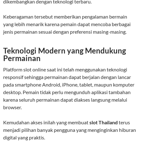
dikembangkan dengan teknologi terbaru.
Keberagaman tersebut memberikan pengalaman bermain
yang lebih menarik karena pemain dapat mencoba berbagai
jenis permainan sesuai dengan preferensi masing-masing.
Teknologi Modern yang Mendukung
Permainan
Platform slot online saat ini telah menggunakan teknologi
responsif sehingga permainan dapat berjalan dengan lancar
pada smartphone Android, iPhone, tablet, maupun komputer
desktop. Pemain tidak perlu mengunduh aplikasi tambahan
karena seluruh permainan dapat diakses langsung melalui
browser.
Kemudahan akses inilah yang membuat
slot Thailand
terus
menjadi pilihan banyak pengguna yang menginginkan hiburan
digital yang praktis.