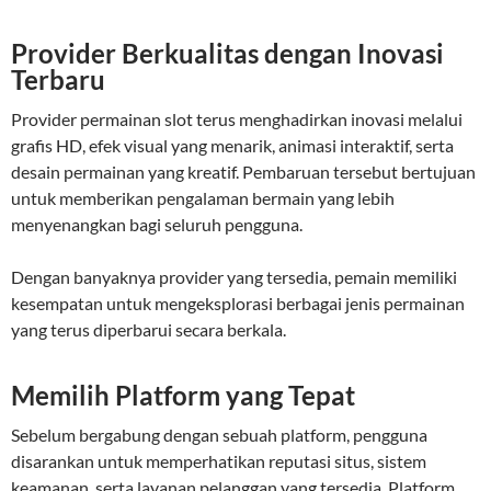
Provider Berkualitas dengan Inovasi
Terbaru
Provider permainan slot terus menghadirkan inovasi melalui
grafis HD, efek visual yang menarik, animasi interaktif, serta
desain permainan yang kreatif. Pembaruan tersebut bertujuan
untuk memberikan pengalaman bermain yang lebih
menyenangkan bagi seluruh pengguna.
Dengan banyaknya provider yang tersedia, pemain memiliki
kesempatan untuk mengeksplorasi berbagai jenis permainan
yang terus diperbarui secara berkala.
Memilih Platform yang Tepat
Sebelum bergabung dengan sebuah platform, pengguna
disarankan untuk memperhatikan reputasi situs, sistem
keamanan, serta layanan pelanggan yang tersedia. Platform