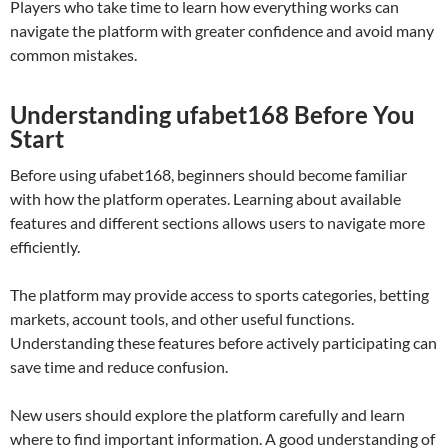
Players who take time to learn how everything works can
navigate the platform with greater confidence and avoid many
common mistakes.
Understanding ufabet168 Before You
Start
Before using ufabet168, beginners should become familiar
with how the platform operates. Learning about available
features and different sections allows users to navigate more
efficiently.
The platform may provide access to sports categories, betting
markets, account tools, and other useful functions.
Understanding these features before actively participating can
save time and reduce confusion.
New users should explore the platform carefully and learn
where to find important information. A good understanding of