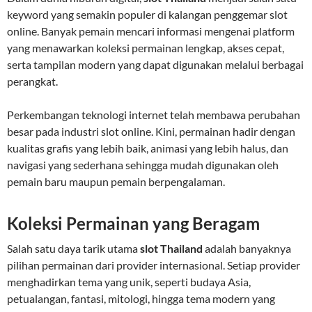
keyword yang semakin populer di kalangan penggemar slot
online. Banyak pemain mencari informasi mengenai platform
yang menawarkan koleksi permainan lengkap, akses cepat,
serta tampilan modern yang dapat digunakan melalui berbagai
perangkat.
Perkembangan teknologi internet telah membawa perubahan
besar pada industri slot online. Kini, permainan hadir dengan
kualitas grafis yang lebih baik, animasi yang lebih halus, dan
navigasi yang sederhana sehingga mudah digunakan oleh
pemain baru maupun pemain berpengalaman.
Koleksi Permainan yang Beragam
Salah satu daya tarik utama
slot Thailand
adalah banyaknya
pilihan permainan dari provider internasional. Setiap provider
menghadirkan tema yang unik, seperti budaya Asia,
petualangan, fantasi, mitologi, hingga tema modern yang