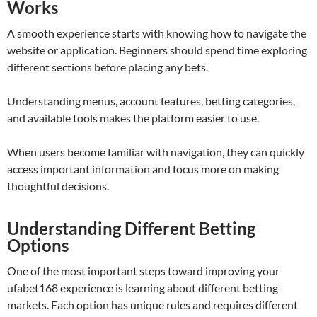
Works
A smooth experience starts with knowing how to navigate the
website or application. Beginners should spend time exploring
different sections before placing any bets.
Understanding menus, account features, betting categories,
and available tools makes the platform easier to use.
When users become familiar with navigation, they can quickly
access important information and focus more on making
thoughtful decisions.
Understanding Different Betting
Options
One of the most important steps toward improving your
ufabet168 experience is learning about different betting
markets. Each option has unique rules and requires different