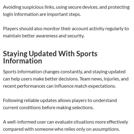
Avoiding suspicious links, using secure devices, and protecting
login information are important steps.
Players should also monitor their account activity regularly to
maintain better awareness and security.
Staying Updated With Sports
Information
Sports information changes constantly, and staying updated
can help users make better decisions. Team news, injuries, and
recent performances can influence match expectations.
Following reliable updates allows players to understand
current conditions before making selections.
A well-informed user can evaluate situations more effectively
compared with someone who relies only on assumptions.