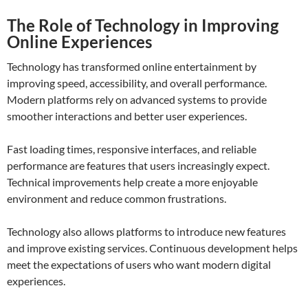
The Role of Technology in Improving
Online Experiences
Technology has transformed online entertainment by
improving speed, accessibility, and overall performance.
Modern platforms rely on advanced systems to provide
smoother interactions and better user experiences.
Fast loading times, responsive interfaces, and reliable
performance are features that users increasingly expect.
Technical improvements help create a more enjoyable
environment and reduce common frustrations.
Technology also allows platforms to introduce new features
and improve existing services. Continuous development helps
meet the expectations of users who want modern digital
experiences.