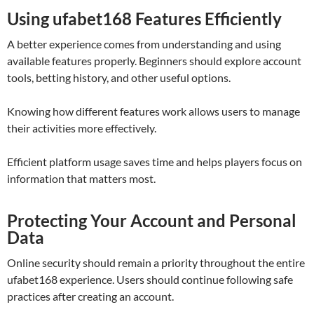
Using ufabet168 Features Efficiently
A better experience comes from understanding and using
available features properly. Beginners should explore account
tools, betting history, and other useful options.
Knowing how different features work allows users to manage
their activities more effectively.
Efficient platform usage saves time and helps players focus on
information that matters most.
Protecting Your Account and Personal
Data
Online security should remain a priority throughout the entire
ufabet168 experience. Users should continue following safe
practices after creating an account.