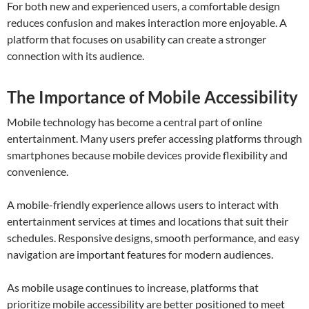
For both new and experienced users, a comfortable design
reduces confusion and makes interaction more enjoyable. A
platform that focuses on usability can create a stronger
connection with its audience.
The Importance of Mobile Accessibility
Mobile technology has become a central part of online
entertainment. Many users prefer accessing platforms through
smartphones because mobile devices provide flexibility and
convenience.
A mobile-friendly experience allows users to interact with
entertainment services at times and locations that suit their
schedules. Responsive designs, smooth performance, and easy
navigation are important features for modern audiences.
As mobile usage continues to increase, platforms that
prioritize mobile accessibility are better positioned to meet