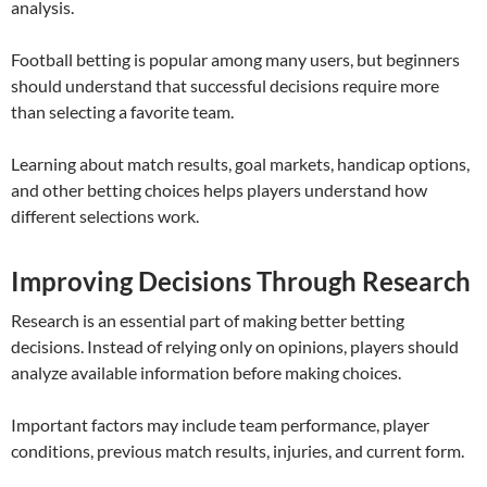
analysis.
Football betting is popular among many users, but beginners
should understand that successful decisions require more
than selecting a favorite team.
Learning about match results, goal markets, handicap options,
and other betting choices helps players understand how
different selections work.
Improving Decisions Through Research
Research is an essential part of making better betting
decisions. Instead of relying only on opinions, players should
analyze available information before making choices.
Important factors may include team performance, player
conditions, previous match results, injuries, and current form.