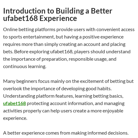
Introduction to Building a Better
ufabet168 Experience
Online betting platforms provide users with convenient access
to sports entertainment, but having a positive experience
requires more than simply creating an account and placing
bets. Before exploring ufabet168, players should understand
the importance of preparation, responsible usage, and
continuous learning.
Many beginners focus mainly on the excitement of betting but
overlook the importance of developing good habits.
Understanding platform features, learning betting basics,
ufabet168
protecting account information, and managing
activities properly can help users create a more enjoyable
experience.
A better experience comes from making informed decisions.